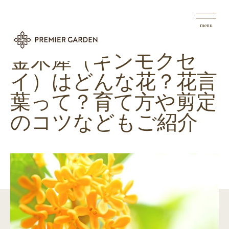
menu
金木犀（キンモクセ
イ）はどんな花？花言
葉って？育て方や剪定
のコツなどもご紹介