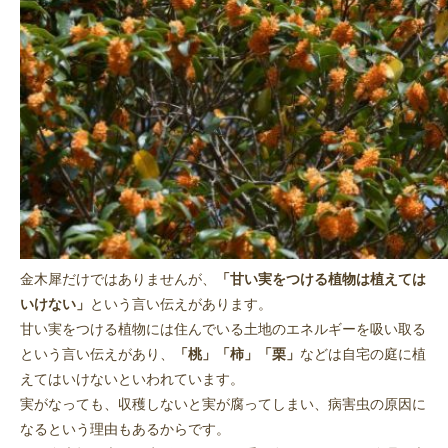
金木犀だけではありませんが、
「甘い実をつける植物は植えては
いけない」
という言い伝えがあります。
甘い実をつける植物には住んでいる土地のエネルギーを吸い取る
という言い伝えがあり、
「桃」「柿」「栗」
などは自宅の庭に植
えてはいけないといわれています。
実がなっても、収穫しないと実が腐ってしまい、病害虫の原因に
なるという理由もあるからです。