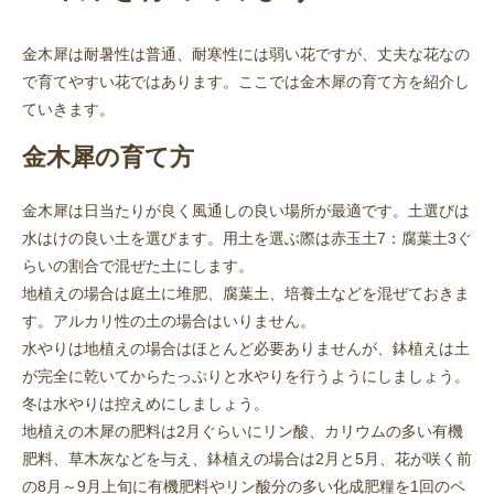
金木犀は耐暑性は普通、耐寒性には弱い花ですが、丈夫な花なの
で育てやすい花ではあります。ここでは金木犀の育て方を紹介し
ていきます。
金木犀の育て方
金木犀は日当たりが良く風通しの良い場所が最適です。土選びは
水はけの良い土を選びます。用土を選ぶ際は赤玉土7：腐葉土3ぐ
らいの割合で混ぜた土にします。
地植えの場合は庭土に堆肥、腐葉土、培養土などを混ぜておきま
す。アルカリ性の土の場合はいりません。
水やりは地植えの場合はほとんど必要ありませんが、鉢植えは土
が完全に乾いてからたっぷりと水やりを行うようにしましょう。
冬は水やりは控えめにしましょう。
地植えの木犀の肥料は2月ぐらいにリン酸、カリウムの多い有機
肥料、草木灰などを与え、鉢植えの場合は2月と5月、花が咲く前
の8月～9月上旬に有機肥料やリン酸分の多い化成肥糧を1回のペ