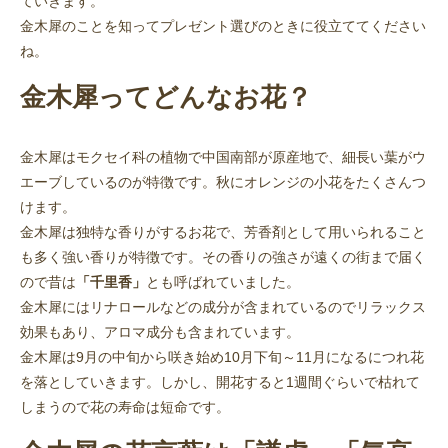
ていきます。
金木犀のことを知ってプレゼント選びのときに役立ててください
ね。
金木犀ってどんなお花？
金木犀はモクセイ科の植物で中国南部が原産地で、細長い葉がウ
エーブしているのが特徴です。秋にオレンジの小花をたくさんつ
けます。
金木犀は独特な香りがするお花で、芳香剤として用いられること
も多く強い香りが特徴です。その香りの強さが遠くの街まで届く
ので昔は
「千里香」
とも呼ばれていました。
金木犀にはリナロールなどの成分が含まれているのでリラックス
効果もあり、アロマ成分も含まれています。
金木犀は9月の中旬から咲き始め10月下旬～11月になるにつれ花
を落としていきます。しかし、開花すると1週間ぐらいで枯れて
しまうので花の寿命は短命です。