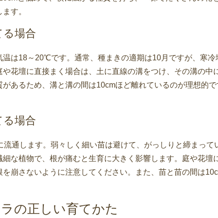
します。
てる場合
気温は18～20℃です。通常、種まきの適期は10月ですが、寒
庭や花壇に直接まく場合は、土に直線の溝をつけ、その溝の中
質があるため、溝と溝の間は10cmほど離れているのが理想的で
てる場合
頃に流通します。弱々しく細い苗は避けて、がっしりと締まって
繊細な植物で、根が痛むと生育に大きく影響します。庭や花壇
根を崩さないように注意してください。また、苗と苗の間は10
ィラの正しい育てかた