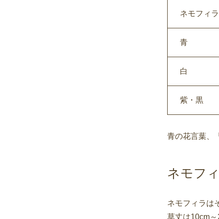
ネモフィラ
青
白
紫・黒
青の花言葉、
ネモフ
ネモフィラは
草丈は10c