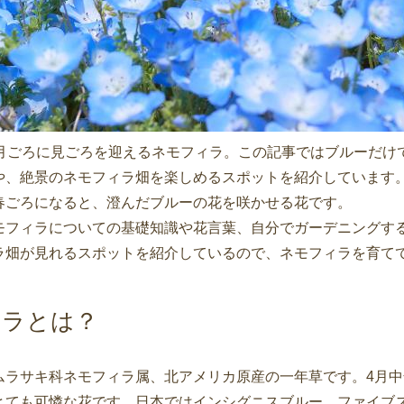
5月ごろに見ごろを迎えるネモフィラ。この記事ではブルーだけ
や、絶景のネモフィラ畑を楽しめるスポットを紹介しています
春ごろになると、澄んだブルーの花を咲かせる花です。
モフィラについての基礎知識や花言葉、自分でガーデニングす
ラ畑が見れるスポットを紹介しているので、ネモフィラを育て
ィラとは？
ムラサキ科ネモフィラ属、北アメリカ原産の一年草です。4月中
とても可憐な花です。日本ではインシグニスブルー、ファイブ