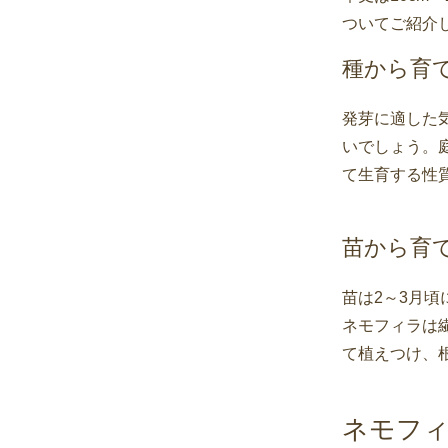
ついてご紹介
種から育
発芽に適した
いでしょう。
て生育する性
苗から育
苗は2～3月
ネモフィラは
て植えつけ、
ネモフ