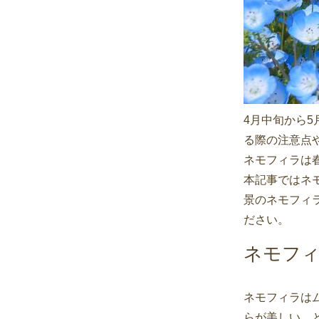
4月中旬から
る際の注意点
ネモフィラは
本記事ではネ
景のネモフィ
ださい。
ネモフ
ネモフィラは
らが美しい、