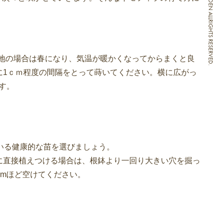
COPYRIGHT PREMIER GARDEN ALLRIGHTS RESERVED.
冷地の場合は春になり、気温が暖かくなってからまくと良
に1ｃｍ程度の間隔をとって蒔いてください。横に広がっ
す。
いる健康的な苗を選びましょう。
に直接植えつける場合は、根鉢より一回り大きい穴を掘っ
cmほど空けてください。