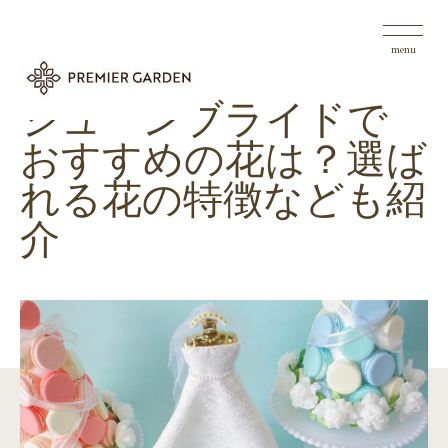
menu
ジューンブライドで
おすすめの花は？選ば
れる花の特徴なども紹
介